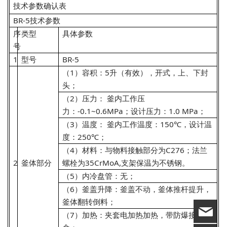
技术参数确认表
BR-5技术参数
序
类型
具体参数
号
1
型号
BR-5
（1）容积：5升（有效），开式，上、下封
头；
（2）压力： 釜内工作压
力：-0.1~0.6MPa；设计压力：1.0 MPa；
（3）温度： 釜内工作温度：150℃，设计温
度：250℃；
（4）材料：与物料接触部分为C276；法兰
2
釜体部分
螺栓为35CrMoA,支架保温为不锈钢。
（5）内冷盘管：无；
（6）釜盖升降：釜盖不动，釜体推杆提升，
釜体翻转倒料；
（7）加热：夹套电加热加热，带防爆接线