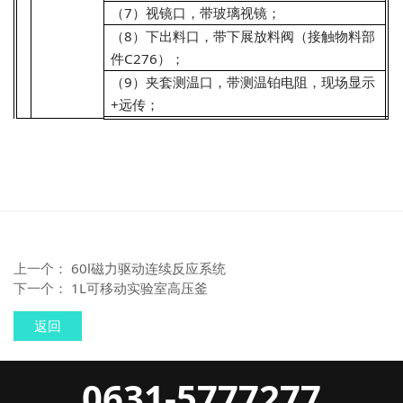
（7）视镜口，带玻璃视镜；
（8）下出料口，带下展放料阀（接触物料部
件C276）；
（9）夹套测温口，带测温铂电阻，现场显示
+远传；
上一个：
60l磁力驱动连续反应系统
下一个：
1L可移动实验室高压釜
返回
0631-5777277