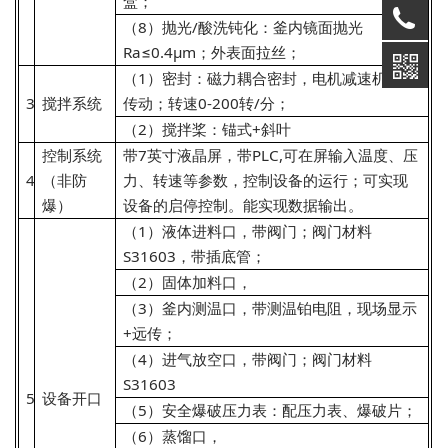
盒；
（8）抛光/酸洗钝化：釜内镜面抛光
Ra≤0.4μm；外表面拉丝；
（1）密封：磁力耦合密封，电机减速机皮带
3
搅拌系统
传动；转速0-200转/分；
（2）搅拌桨：锚式+斜叶
控制系统
带7英寸液晶屏，带PLC,可在屏输入温度、压
4
（非防
力、转速等参数，控制设备的运行；可实现
爆）
设备的启停控制。能实现数据输出。
（1）液体进料口，带阀门；阀门材料
S31603，带插底管；
（2）固体加料口，
（3）釜内测温口，带测温铂电阻，现场显示
+远传；
（4）进气放空口，带阀门；阀门材料
S31603
5
设备开口
（5）安全爆破压力表：配压力表、爆破片；
（6）蒸馏口，