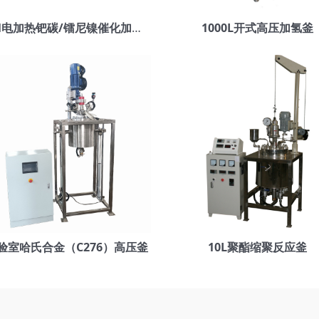
1000l电加热钯碳/镭尼镍催化加氢高压釜
1000L开式高压加氢釜
实验室哈氏合金（C276）高压釜
10L聚酯缩聚反应釜