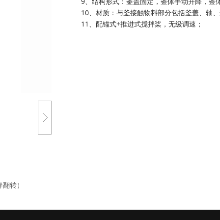
9、结构形式：釜盖固定，釜体手动升降，釜
10、材质：与釜接触物料部分包括釜盖、轴、
11、配锚式+推进式搅拌桨，无级调速；
降翻转）