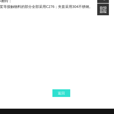
体翻转；
桨等接触物料的部分全部采用C276；夹套采用304不锈钢。
返回